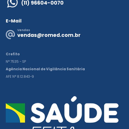
(11) 96604-0070
E-Mail
Vendas
vendas@romed.com.br
Crefito
N° 7535 - SP
Agência Nacional de Vigilância Sanitária
AFE N° 8.12.843-9