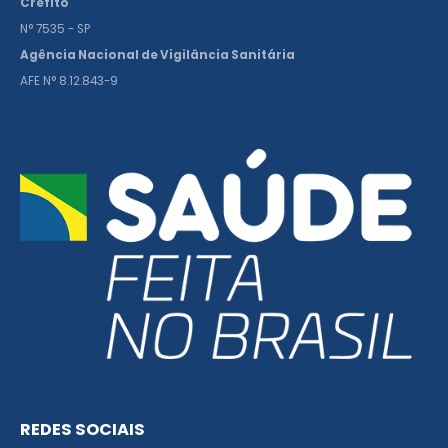
Crefito
N° 7535 - SP
Agência Nacional de Vigilância Sanitária
AFE N° 8.12.843-9
REDES SOCIAIS