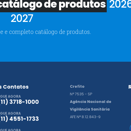
atálogo de produtos
2026
2027
e e completo catálogo de produtos.
s Contatos
Crefito
N° 7535 - SP
IGUE AGORA
(11) 3718-1000
Agência Nacional de
Vigilância Sanitária
IGUE AGORA
AFE N° 8.12.843-9
(11) 4551-1733
IGUE AGORA