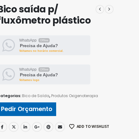
Bico saída p/
fluxômetro plástico
WhatsApp
Offline
Precisa de Ajuda?
Voltamos no horário comercial.
WhatsApp
Offline
Precisa de Ajuda?
Voltamos logo
ategorias:
Bico de Saída
,
Produtos Oxigenoterapia
Pedir Orçamento
ADD TO WISHLIST