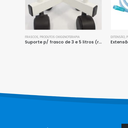
FRASCOS
,
PRODUTOS OXIGENOTERAPIA
EXTENSÃO
,
e Gases
Suporte p/ frasco de 3 e 5 litros (rodízio)