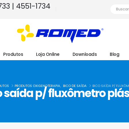
1733 | 4551-1734
Produtos
Loja Online
Downloads
Blog
DUTOS
PRODUTOS OXIGENOTERAPIA
,
BICO DE SAÍDA
BICO SAÍDA P/ FLUXÔM
o saída p/ fluxômetro plás