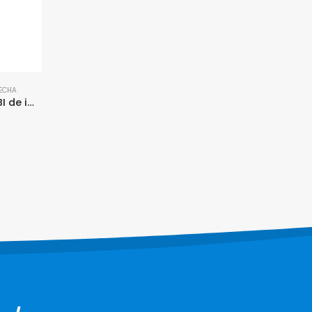
LECHA
MÁSCARAS OXIGENOTERAPIA
,
PRODUTOS OXIGENOTERAPIA
Torneira flecha C/ Válvula BI de impacto
Máscara facial P/ Macronebulizador