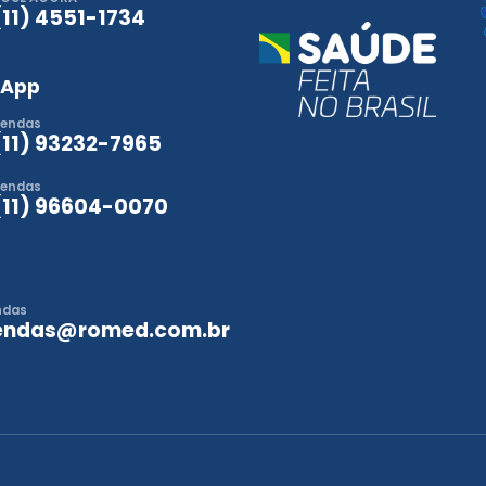
(11) 4551-1734
sApp
endas
(11) 93232-7965
endas
(11) 96604-0070
ndas
endas@romed.com.br