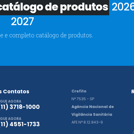
atálogo de produtos
2026
2027
e e completo catálogo de produtos.
s Contatos
Crefito
N° 7535 - SP
IGUE AGORA
(11) 3718-1000
Agência Nacional de
Vigilância Sanitária
IGUE AGORA
AFE N° 8.12.843-9
(11) 4551-1733