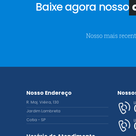
Baixe agora nosso
c
Nosso mais recent
Nosso Endereço
Nosso
R. Maj. Viêira, 130
L
Jardim Lambreta
Cotia - SP
L