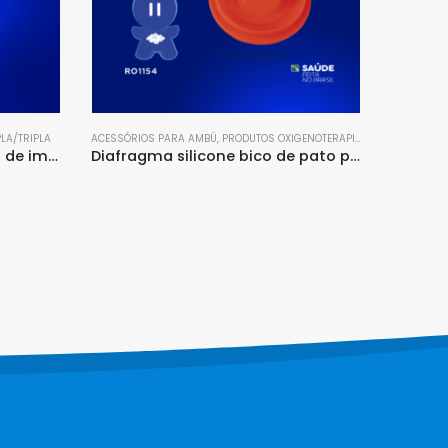
PRODUTOS OXIGENOTERAPIA
Canopla interna ou externa para posto parede sem etiqueta
ENOTERAPIA
Diafragma silicone bico de pato para ambú