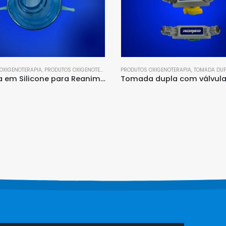
XIGENOTERAPIA
,
TOMADA DUPLA/TRIPLA
ACESSÓRIOS PARA AMBÚ
,
PRODUTOS OXIG
Tomada dupla com válvula de impacto para rede de gases