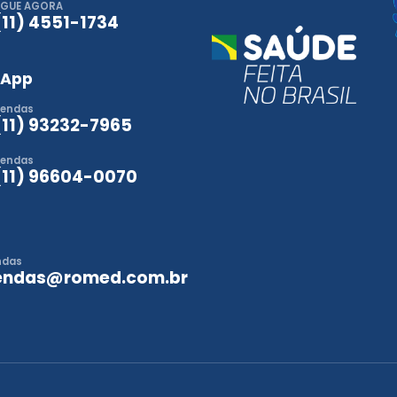
IGUE AGORA
(11) 4551-1734
sApp
endas
(11) 93232-7965
endas
(11) 96604-0070
ndas
endas@romed.com.br