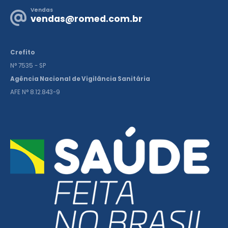
Vendas
vendas@romed.com.br
Crefito
N° 7535 - SP
Agência Nacional de Vigilância Sanitária
AFE N° 8.12.843-9