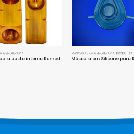
OXIGENOTERAPIA
,
PRODUTOS OXIGENOTERAPIA
ASPIRADORES
,
PRODUTOS OXIGENOTERAPI
Máscara em Silicone para Reanimação e Anestesia VNI