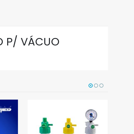
O P/ VÁCUO
PRODUTOS 