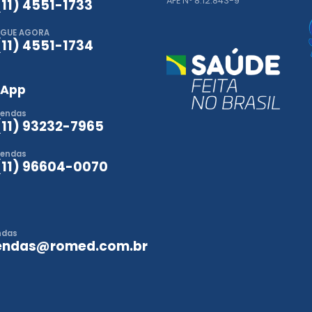
AFE N° 8.12.843-9
(11) 4551-1733
IGUE AGORA
(11) 4551-1734
sApp
endas
(11) 93232-7965
endas
(11) 96604-0070
ndas
endas@romed.com.br