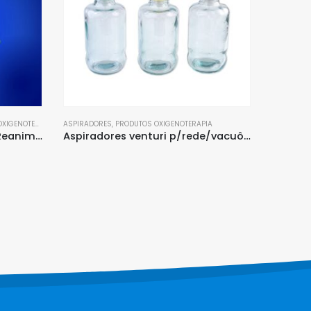
A
MÁSCARAS OXIGENOTERAPIA
,
PRODUTOS OXIGENOTERAPIA
Aspiradores venturi p/rede/vacuômetro com frasco vidro 500 ml
Máscara c/mangueira média concentração