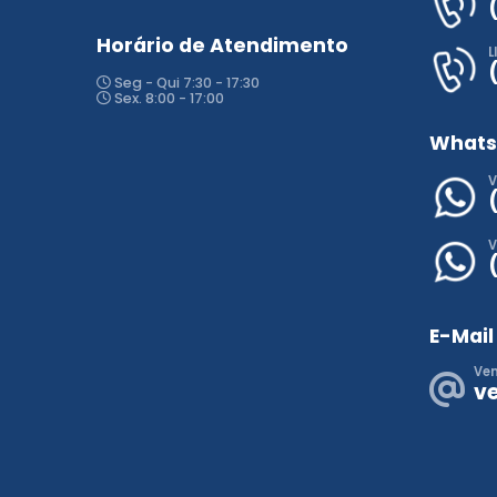
Horário de Atendimento
L
Seg - Qui 7:30 - 17:30
Sex. 8:00 - 17:00
What
V
V
E-Mail
Ve
v